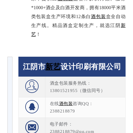
*1000+酒企及白酒开发商，拥有18000平米酒
类包装盒生产环境和12条白
酒包装
盒全自动
生产线。精品酒盒定制生产，就选江阴
新
艺
！
江阴市
新艺
设计印刷有限公司
酒盒包装服务热线：
13801521955（微信同号）
在线
酒包装
咨询QQ：
2388218879
电子邮件：
2388218879@qq.com