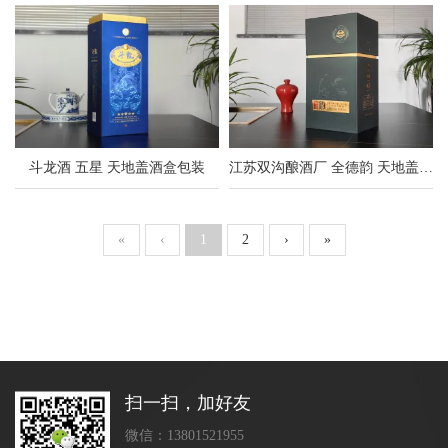
斗龙酒 五星 天地盖酒盒包装
江苏双沟酿酒厂 全德韵 天地盖酒盒包装
«
‹
1
2
›
»
扫一扫，加好友
微信：13801521955