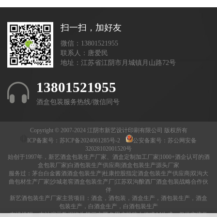
扫一扫，加好友
微信：13801521955
联系人：唐爱民
地址：江苏省江阴市月城镇月山路72号
13801521955
酒盒包装服务热线/微信同号
Copyright © 2007-2024 江阴市新艺设计印刷有限公司 版权所有
ICP备案号：
苏ICP备2024061285号-2
公安备案号：
苏公网安备
32028102001520号
始创于1997年，新艺酒盒包装生产厂家、酒盒定制加工厂家|1000+酒企认可的酒
盒包装厂家|白酒包装生产供应商|酒盒包装生产源头厂家
服务过：茅台白金酱酒酒盒包装生产|杜康控股指定酒盒包装生产供应商|双沟大
曲包材生产厂家|沙城老窖酒盒包装生产厂|江苏双沟酿酒厂酒盒包装战略合作伙
伴
新艺酒包装生产厂家主营项目：酒盒，酒包装，酒盒生产，酒包装生产，酒盒
包装生产，白酒盒生产，白酒包装生产
友情提醒：本站演示数据均为第三方匿名用户投稿上传或AI生成，仅供交流学